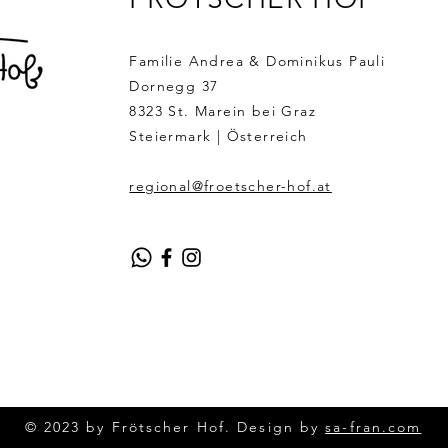
Familie Andrea & Dominikus Pauli
Dornegg 37
8323 St. Marein bei Graz
Steiermark | Österreich
regional@froetscher-hof.at
© 2023 by Frötscher
Hof
. Design by
sa-fran.com