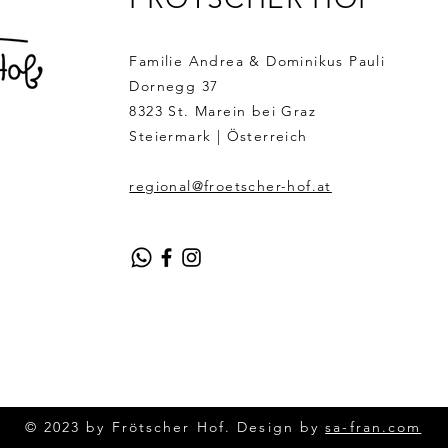
Familie Andrea & Dominikus Pauli
Dornegg 37
8323 St. Marein bei Graz
Steiermark | Österreich
regional@froetscher-hof.at
© 2023 by Frötscher
Hof
. Design by
sa-fran.com