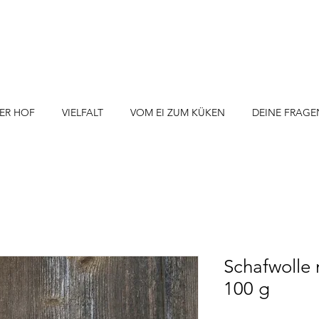
ER HOF
VIELFALT
VOM EI ZUM KÜKEN
DEINE FRAGE
Schafwolle 
100 g